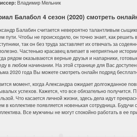
иссер:
Владимир Мельник
риал Балабол 4 сезон (2020) смотреть онлай
ксандр Балабин считается невероятно талантливым сыщик
ем пути. Чтобы не происходило, он точно знает, как решить
тупники, так он без труда заставляет их отвечать за содеян
полезно. Частенько красавец влипает в неприятные истори
гда рядом оказываются верные друзья и напарники, готовы
еду в любом начинании. На этой странице для Вас доступен 
ьма 2020 года Вы можете смотреть онлайн подряд бесплатно
зится момент, когда Александра ожидает долгожданное пов
ывалых успехов. Кажется, что все обязательно получится. П
льзой. Что касается личной жизни, здесь дела идут прекра
 в коллективе появляется новенькая сотрудница. Будучи 
ллектива. Все мужчины не могут спокойно работать в ее пр