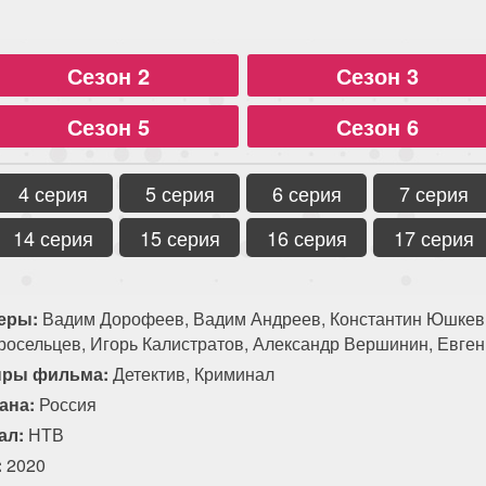
Сезон 2
Сезон 3
Сезон 5
Сезон 6
4 серия
5 серия
6 серия
7 серия
14 серия
15 серия
16 серия
17 серия
еры:
Вадим Дорофеев, Вадим Андреев, Константин Юшкеви
росельцев, Игорь Калистратов, Александр Вершинин, Евге
ры фильма:
Детектив, Криминал
ана:
Россия
ал:
НТВ
:
2020