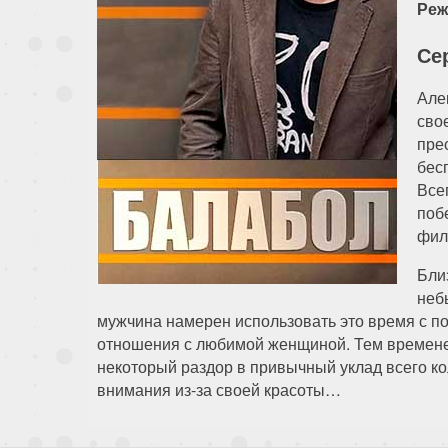
Реж
Се
Але
сво
прес
бес
Все
поб
фил
Бли
неб
мужчина намерен использовать это время с по
отношения с любимой женщиной. Тем временем
некоторый раздор в привычный уклад всего ко
внимания из-за своей красоты…