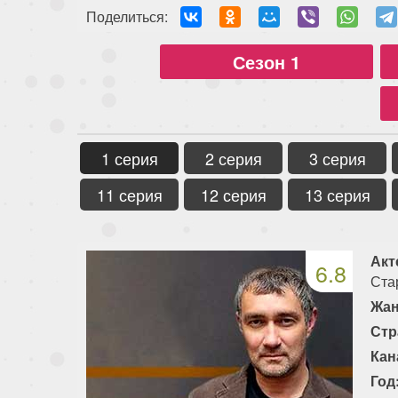
Поделиться:
Сезон 1
1 серия
2 серия
3 серия
11 серия
12 серия
13 серия
Акт
6.8
Ста
Жан
Стр
Кан
Год