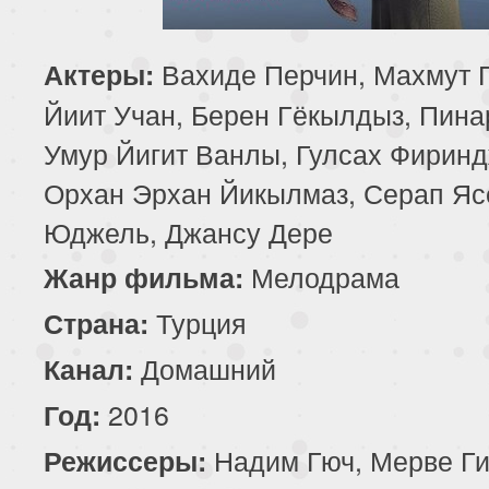
85 серия
Вахиде Перчин, Махмут 
Актеры:
Йиит Учан, Берен Гёкылдыз, Пина
Умур Йигит Ванлы, Гулсах Фиринд
Орхан Эрхан Йикылмаз, Серап Я
Юджель, Джансу Дере
Мелодрама
Жанр фильма:
Турция
Страна:
Домашний
Канал:
2016
Год:
Надим Гюч, Мерве Ги
Режиссеры: