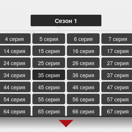
Сезон 1
4 серия
5 серия
6 серия
7 серия
14 серия
15 серия
16 серия
17 серия
24 серия
25 серия
26 серия
27 серия
34 серия
35 серия
36 серия
37 серия
44 серия
45 серия
46 серия
47 серия
54 серия
55 серия
56 серия
57 серия
64 серия
65 серия
66 серия
67 серия
74 серия
75 серия
76 серия
77 серия