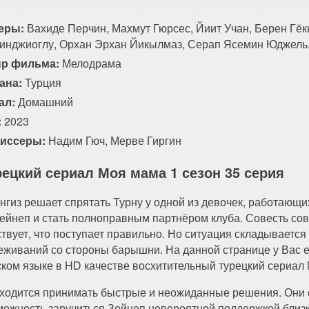
84 серия
85 серия
еры:
Вахиде Перчин, Махмут Гюрсес, Йиит Учан, Берен Гёк
инджиоглу, Орхан Эрхан Йикылмаз, Серап Ясемин Юджель
р фильма:
Мелодрама
ана:
Турция
ал:
Домашний
:
2023
иссеры:
Надим Гюч, Мерве Гиргин
рецкий сериал Моя мама 1 сезон 35 серия
нгиз решает спрятать Турну у одной из девочек, работающих
Зейнеп и стать полноправным партнёром клуба. Совесть сов
ствует, что поступает правильно. Но ситуация складываетс
еживаний со стороны барышни. На данной странице у Вас е
ском языке в HD качестве восхитительный турецкий сериал 
ходится принимать быстрые и неожиданные решения. Они 
можность заручиться Зейнеп невероятной поддержкой близки