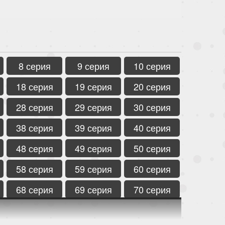
8 серия
9 серия
10 серия
18 серия
19 серия
20 серия
28 серия
29 серия
30 серия
38 серия
39 серия
40 серия
48 серия
49 серия
50 серия
58 серия
59 серия
60 серия
68 серия
69 серия
70 серия
78 серия
79 серия
80 серия