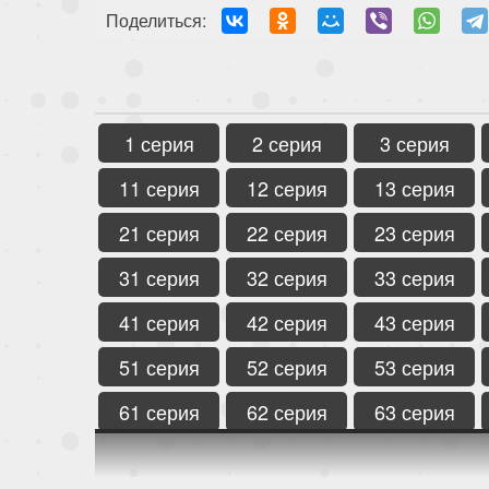
Поделиться:
1 серия
2 серия
3 серия
11 серия
12 серия
13 серия
21 серия
22 серия
23 серия
31 серия
32 серия
33 серия
41 серия
42 серия
43 серия
51 серия
52 серия
53 серия
61 серия
62 серия
63 серия
71 серия
72 серия
73 серия