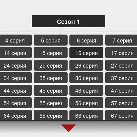
Сезон 1
4 серия
5 серия
6 серия
7 серия
14 серия
15 серия
16 серия
17 серия
24 серия
25 серия
26 серия
27 серия
34 серия
35 серия
36 серия
37 серия
44 серия
45 серия
46 серия
47 серия
54 серия
55 серия
56 серия
57 серия
64 серия
65 серия
66 серия
67 серия
74 серия
75 серия
76 серия
77 серия