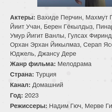
85 серия
Вахиде Перчин, Махмут 
Актеры:
Йиит Учан, Берен Гёкылдыз, Пина
Умур Йигит Ванлы, Гулсах Фиринд
Орхан Эрхан Йикылмаз, Серап Я
Юджель, Джансу Дере
Мелодрама
Жанр фильма:
Турция
Страна:
Домашний
Канал:
2023
Год:
Надим Гюч, Мерве Ги
Режиссеры: