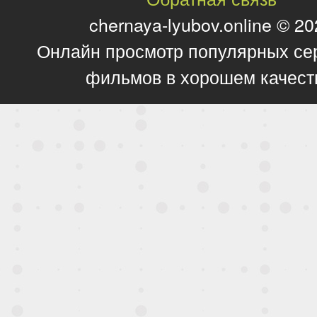
chernaya-lyubov.online © 2
Онлайн просмотр популярных се
фильмов в хорошем качест