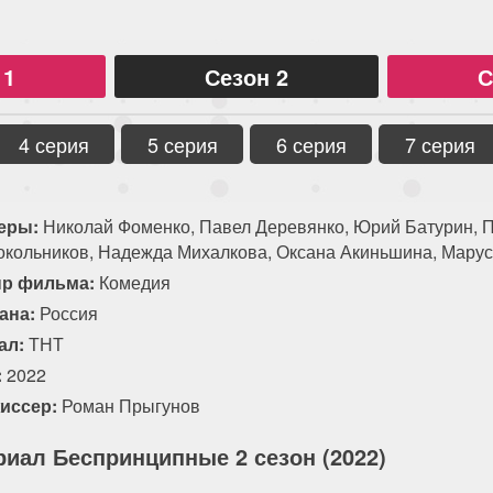
 1
Сезон 2
С
4 серия
5 серия
6 серия
7 серия
еры:
Николай Фоменко, Павел Деревянко, Юрий Батурин, 
окольников, Надежда Михалкова, Оксана Акиньшина, Марус
р фильма:
Комедия
ана:
Россия
ал:
ТНТ
:
2022
иссер:
Роман Прыгунов
риал Беспринципные 2 сезон (2022)