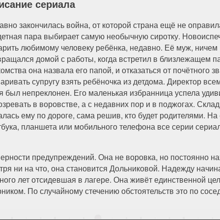
исание сериала
авно закончилась война, от которой страна ещё не оправил
детная пара выбирает самую необычную сиротку. Новоиспе
арить любимому человеку ребёнка, недавно. Её муж, ничем
вращался домой с работы, когда встретил в близлежащем па
комства она назвала его папой, и отказаться от почётного з
варивать супругу взять ребёночка из детдома. Директор все
я был непреклонен. Его маленькая избранница успела удиви
озревать в воровстве, а с недавних пор и в поджогах. Скла
алась ему по дороге, сама решив, кто будет родителями. На
тбука, планшета или мобильного телефона все серии сериа
ерности предупреждений. Она не воровка, но постоянно на
тря ни на что, она становится Дольниковой. Надежду начи
ного лет отсидевшая в лагере. Она живёт единственной цел
рником. По случайному стечению обстоятельств это по сосед