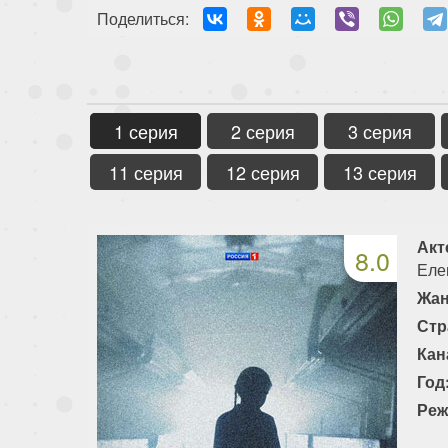
Поделиться:
1 серия
2 серия
3 серия
11 серия
12 серия
13 серия
Акт
8.0
Еле
Жан
Стр
Кан
Год
Реж