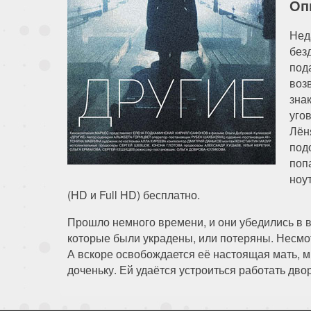
Оп
Нед
без
под
воз
зна
уго
Лён
под
поп
ноу
(HD и Full HD) бесплатно.
Прошло немного времени, и они убедились в в
которые были украдены, или потеряны. Несмо
А вскоре освобождается её настоящая мать, м
доченьку. Ей удаётся устроиться работать дво