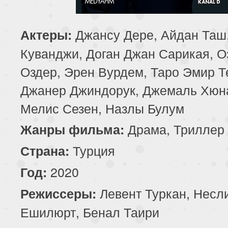
85 серия
86 серия
87 серия
Джансу Дере, Айдан Таш
Актеры:
89 серия
90 серия
91 серия
Куванджи, Доган Джан Сарикая, О
Оздер, Эрен Вурдем, Таро Эмир Т
93 серия
94 серия
95 серия
Джанер Джиндорук, Джемаль Хюн
97 серия
98 серия
99 серия
Мелис Сезен, Назлы Булум
101 серия
102 серия
103 серия
Драма, Триллер
Жанры фильма:
Турция
Страна:
105 серия
106 серия
107 серия
2020
Год:
109 серия
110 серия
111 серия
Левент Туркан, Несл
Режиссеры:
113 серия
114 серия
115 серия
Ешилюрт, Бенал Таири