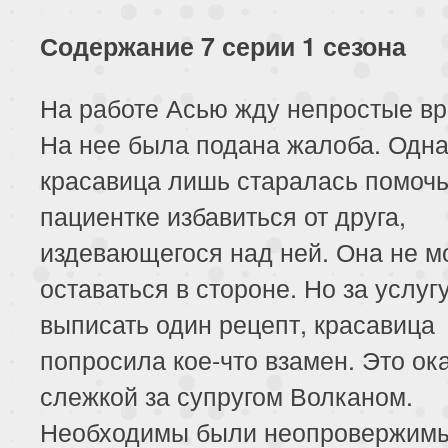
117 серия
118 серия
119 серия
Содержание 7 серии 1 сезона
121 серия
122 серия
123 серия
На работе Асью жду непростые в
125 серия
126 серия
127 серия
На нее была подана жалоба. Одна
129 серия
130 серия
131 серия
красавица лишь старалась помочь
пациентке избавиться от друга,
133 серия
134 серия
135 серия
издевающегося над ней. Она не м
137 серия
138 серия
139 серия
оставаться в стороне. Но за услуг
141 серия
142 серия
143 серия
выписать один рецепт, красавица
попросила кое-что взамен. Это ок
145 серия
146 серия
147 серия
слежкой за супругом Волканом.
149 серия
Необходимы были неопровержим