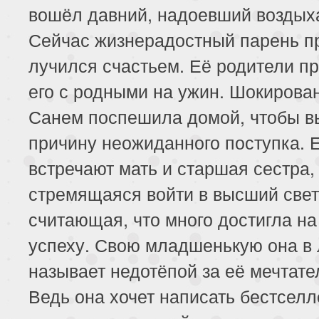
вошёл давний, надоевший воздых
153 серия
154 серия
155 серия
Сейчас жизнерадостный парень п
157 серия
158 серия
159 серия
лучился счастьем. Её родители п
его с родными на ужин. Шокирова
161 серия
Санем поспешила домой, чтобы в
причину неожиданного поступка. 
встречают мать и старшая сестра,
стремящаяся войти в высший свет
считающая, что много достигла на 
успеху. Свою младшенькую она в
называет недотёпой за её мечтате
Ведь она хочет написать бестселл