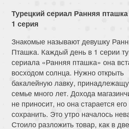
117 серия
118 серия
119 серия
Турецкий сериал Ранняя пташка 
121 серия
122 серия
123 серия
1 серия
125 серия
126 серия
127 серия
Знакомые называют девушку Ранн
129 серия
130 серия
131 серия
Пташка. Каждый день в 1 серии ту
сериала «Ранняя пташка» она вст
133 серия
134 серия
135 серия
восходом солнца. Нужно открыть
137 серия
138 серия
139 серия
бакалейную лавку, принадлежащу
141 серия
142 серия
143 серия
семье много лет. Дохода магазинч
не приносит, но она старается его
145 серия
146 серия
147 серия
сохранить. Это утро началось нев
149 серия
150 серия
151 серия
Стоило разложить товар, как в дв