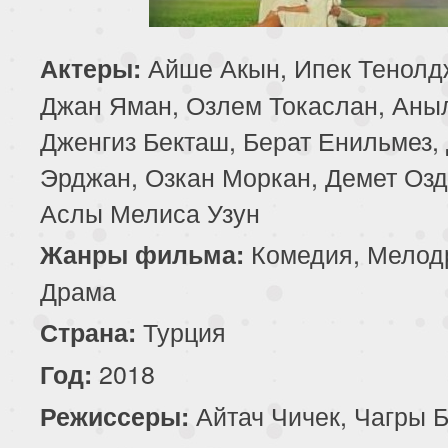
85 серия
86 серия
87 серия
Айше Акын, Ипек Тенолд
Актеры:
89 серия
90 серия
91 серия
Джан Яман, Озлем Токаслан, Аныл
Дженгиз Бекташ, Берат Енильмез,
93 серия
94 серия
95 серия
Эрджан, Озкан Моркан, Демет Оз
97 серия
98 серия
99 серия
Аслы Мелиса Узун
101 серия
102 серия
103 серия
Комедия, Мелод
Жанры фильма:
Драма
105 серия
106 серия
107 серия
Турция
Страна:
109 серия
110 серия
111 серия
2018
Год:
113 серия
114 серия
115 серия
Айтач Чичек, Чагры 
Режиссеры: