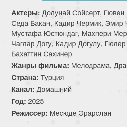
Долунай Сойсерт, Гювен 
Актеры:
Седа Бакан, Кадир Чермик, Эмир 
Мустафа Юстюндаг, Махпери Мерт
Чаглар Догу, Кадир Догулу, Гюлер
Бахаттин Сахинер
Мелодрама, Дра
Жанры фильма:
Турция
Страна:
Домашний
Канал:
2025
Год:
Месюде Эрарслан
Режиссер: