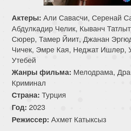
Али Савасчи, Серенай С
Актеры:
Абдулкадир Челик, Кыванч Татлыт
Сюрер, Тамер Йиит, Джанан Эргю
Чичек, Эмре Кая, Неджат Ишлер,
Утебей
Мелодрама, Дра
Жанры фильма:
Криминал
Турция
Страна:
2023
Год:
Ахмет Катыксыз
Режиссер: