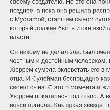
своему создателю. Но это она пон
позднее, а пока она решила расп
с Мустафой, старшим сыном султ
который должен был в итоге взойт
власти.
Он никому не делал зла. Был оче
честным и достойным человеком.
Хюррем сумела оклеветать его в г
отца. И Сулейман беспощадно ка
своего сына. С этого момента и ж
Хюррем покатилась под откос. А в
вовсе погасла. Как яркая звезда п