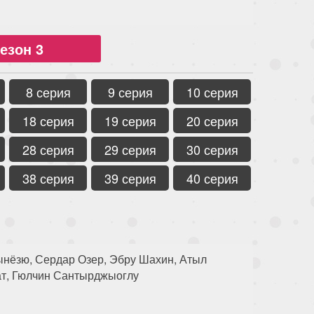
езон 3
8 серия
9 серия
10 серия
18 серия
19 серия
20 серия
28 серия
29 серия
30 серия
38 серия
39 серия
40 серия
ынёзю, Сердар Озер, Эбру Шахин, Атыл
ат, Гюлчин Сантырджыоглу