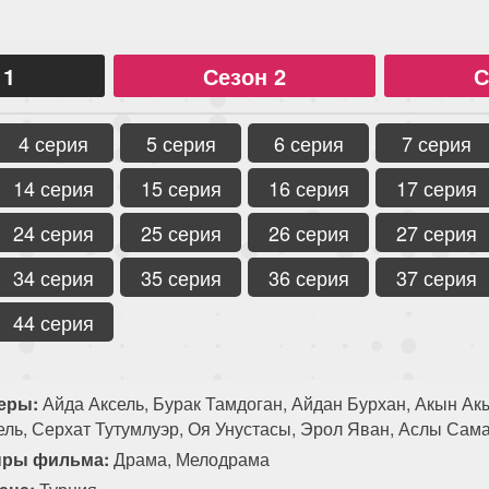
 1
Сезон 2
С
4 серия
5 серия
6 серия
7 серия
14 серия
15 серия
16 серия
17 серия
24 серия
25 серия
26 серия
27 серия
34 серия
35 серия
36 серия
37 серия
44 серия
еры:
Айда Аксель, Бурак Тамдоган, Айдан Бурхан, Акын Ак
ель, Серхат Тутумлуэр, Оя Унустасы, Эрол Яван, Аслы Сам
ры фильма:
Драма, Мелодрама