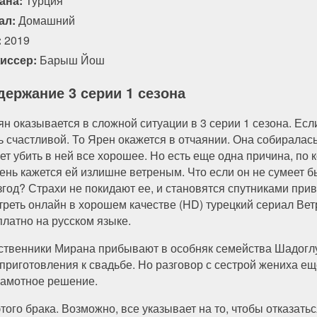
ана:
Турция
ал:
Домашний
:
2019
иссер:
Барыш Йош
держание 3 серии 1 сезона
ян оказывается в сложной ситуации в 3 серии 1 сезона. Ес
ь счастливой. То Ярен окажется в отчаянии. Она собиралась
ет убить в ней все хорошее. Но есть еще одна причина, по 
ень кажется ей излишне ветреным. Что если он не сумеет б
згод? Страхи не покидают ее, и становятся спутниками пр
треть онлайн в хорошем качестве (HD) турецкий сериал Вет
платно на русском языке.
ственники Мирана прибывают в особняк семейства Шадоглу
 приготовления к свадьбе. Но разговор с сестрой жениха е
грамотное решение.
того брака. Возможно, все указывает на то, чтобы отказать