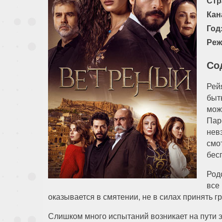
Стр
Кан
Год
Реж
Со
Рей
быт
мож
Пар
нев
смо
бес
Род
все
оказывается в смятении, не в силах принять 
Слишком много испытаний возникает на пути э