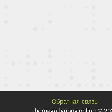
Обратная связь
chernaya-lyubov.online © 2