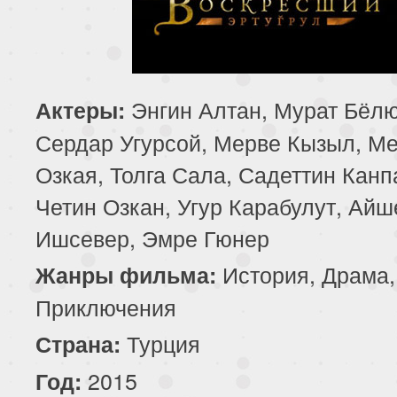
81 серия
82 серия
83 серия
85 серия
86 серия
87 серия
Энгин Алтан, Мурат Бёлю
Актеры:
89 серия
90 серия
91 серия
Сердар Угурсой, Мерве Кызыл, М
Озкая, Толга Сала, Садеттин Канп
93 серия
94 серия
95 серия
Четин Озкан, Угур Карабулут, Ай
97 серия
98 серия
99 серия
Ишсевер, Эмре Гюнер
101 серия
102 серия
103 серия
История, Драма,
Жанры фильма:
Приключения
Турция
Страна:
2015
Год: