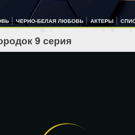
ОВЬ
ЧЕРНО-БЕЛАЯ ЛЮБОВЬ
АКТЕРЫ
СПИ
ородок 9 серия