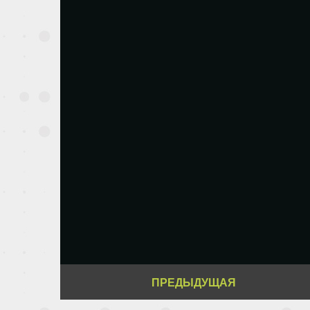
ПРЕДЫДУЩАЯ