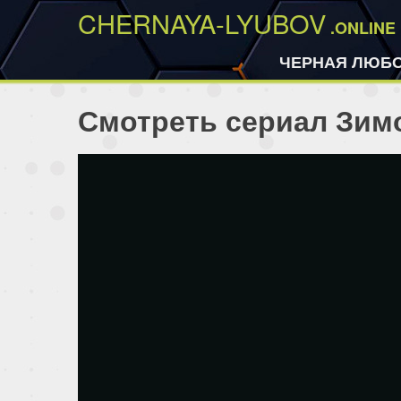
CHERNAYA-LYUBOV
.ONLINE
ЧЕРНАЯ ЛЮБ
Смотреть сериал Зим