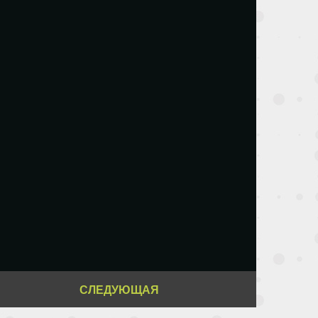
СЛЕДУЮЩАЯ