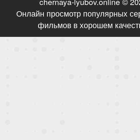
chernaya-lyubov.online © 2
Онлайн просмотр популярных се
фильмов в хорошем качест