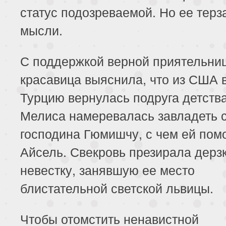
статус подозреваемой. Но ее терз
мысли.
С поддержкой верной приятельни
красавица выяснила, что из США 
Турцию вернулась подруга детств
Мелиса намеревалась завладеть 
господина Гюмишчу, с чем ей пом
Айсель. Свекровь презирала дерз
невестку, занявшую ее место
блистательной светской львицы.
Чтобы отомстить ненавистной