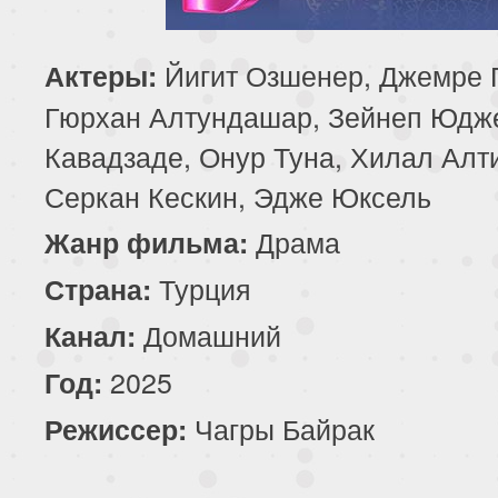
85 серия
86 серия
87 серия
Йигит Озшенер, Джемре 
Актеры:
89 серия
90 серия
91 серия
Гюрхан Алтундашар, Зейнеп Юдж
Кавадзаде, Онур Туна, Хилал Алт
93 серия
94 серия
95 серия
Серкан Кескин, Эдже Юксель
97 серия
Драма
Жанр фильма:
Турция
Страна:
Домашний
Канал:
2025
Год:
Чагры Байрак
Режиссер: