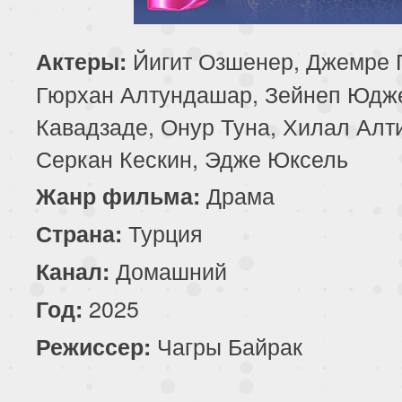
85 серия
86 серия
87 серия
Йигит Озшенер, Джемре 
Актеры:
89 серия
90 серия
91 серия
Гюрхан Алтундашар, Зейнеп Юдж
Кавадзаде, Онур Туна, Хилал Алт
93 серия
94 серия
95 серия
Серкан Кескин, Эдже Юксель
97 серия
Драма
Жанр фильма:
Турция
Страна:
Домашний
Канал:
2025
Год:
Чагры Байрак
Режиссер: