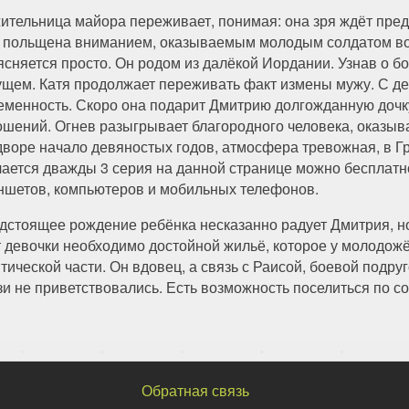
ительница майора переживает, понимая: она зря ждёт предл
 польщена вниманием, оказываемым молодым солдатом вои
ясняется просто. Он родом из далёкой Иордании. Узнав о б
ущем. Катя продолжает переживать факт измены мужу. С 
еменность. Скоро она подарит Дмитрию долгожданную дочк
ошений. Огнев разыгрывает благородного человека, оказы
дворе начало девяностых годов, атмосфера тревожная, в Г
чается дважды 3 серия на данной странице можно бесплатн
ншетов, компьютеров и мобильных телефонов.
дстоящее рождение ребёнка несказанно радует Дмитрия, н
т девочки необходимо достойной жильё, которое у молодожё
тической части. Он вдовец, а связь с Раисой, боевой подр
и не приветствовались. Есть возможность поселиться по с
Обратная связь