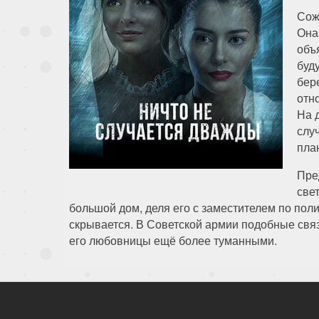
Сож
Она
объ
буд
бер
отн
На 
слу
пла
Пре
све
большой дом, деля его с заместителем по поли
скрывается. В Советской армии подобные связ
его любовницы ещё более туманными.