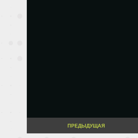
ПРЕДЫДУЩАЯ