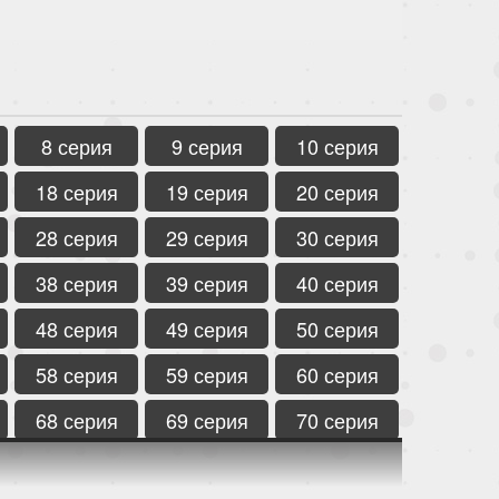
8 серия
9 серия
10 серия
18 серия
19 серия
20 серия
28 серия
29 серия
30 серия
38 серия
39 серия
40 серия
48 серия
49 серия
50 серия
58 серия
59 серия
60 серия
68 серия
69 серия
70 серия