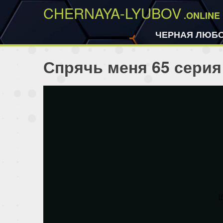
CHERNAYA-LYUBOV
.ONLINE
ЧЕРНАЯ ЛЮБ
Спрячь меня 65 серия