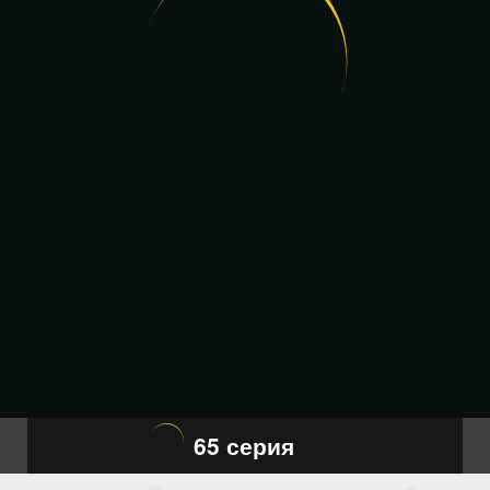
65 серия