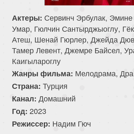
Сервинч Эрбулак, Эмине
Актеры:
Умар, Гюлчин Сантырджыоглу, Гё
Атеш, Шенай Гюрлер, Джейда Дю
Тамер Левент, Джемре Байсел, Ур
Каигылароглу
Мелодрама, Дра
Жанры фильма:
Турция
Страна:
Домашний
Канал:
2023
Год:
Надим Гюч
Режиссер: