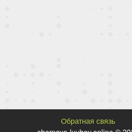
Обратная связь
chernaya-lyubov.online © 2