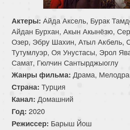
129 серия
130 серия
131 серия
Айда Аксель, Бурак Тамд
Актеры:
133 серия
134 серия
135 серия
Айдан Бурхан, Акын Акынёзю, Се
Озер, Эбру Шахин, Атыл Акбель, 
137 серия
138 серия
139 серия
Тутумлуэр, Оя Унустасы, Эрол Яв
141 серия
142 серия
143 серия
Самат, Гюлчин Сантырджыоглу
Драма, Мелодра
Жанры фильма:
Турция
Страна:
Домашний
Канал:
2020
Год:
Барыш Йош
Режиссер: