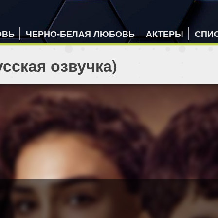
ОВЬ
ЧЕРНО-БЕЛАЯ ЛЮБОВЬ
АКТЕРЫ
СПИ
усская озвучка)