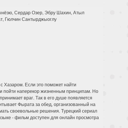
132 серия
133 серия
134 серия
ынёзю, Сердар Озер, Эбру Шахин, Атыл
142 серия
143 серия
144 серия
ат, Гюлчин Сантырджыоглу
с Хазаром. Если это поможет найти
 и пойти наперекор жизненным принципам. Но
дпринимает враг. Так в его душе появляется
итывает Фырата за обед, организованный на
имать своевольные решения. Турецкий сериал
языке - фильм доступен для онлайн просмотра