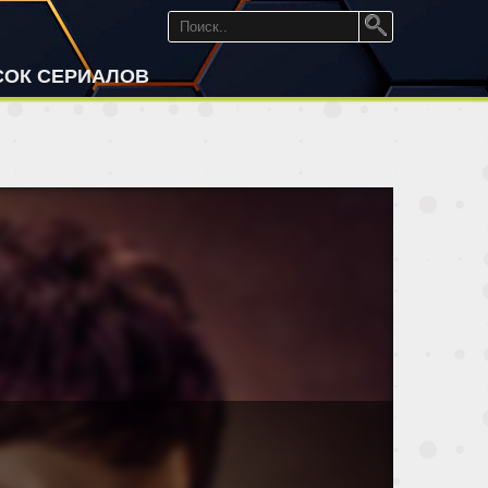
СОК СЕРИАЛОВ