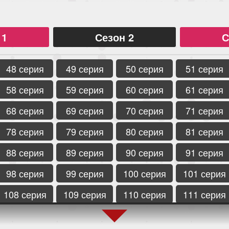
 1
Сезон 2
С
48 серия
49 серия
50 серия
51 серия
58 серия
59 серия
60 серия
61 серия
68 серия
69 серия
70 серия
71 серия
78 серия
79 серия
80 серия
81 серия
88 серия
89 серия
90 серия
91 серия
98 серия
99 серия
100 серия
101 серия
108 серия
109 серия
110 серия
111 серия
118 серия
119 серия
120 серия
121 серия