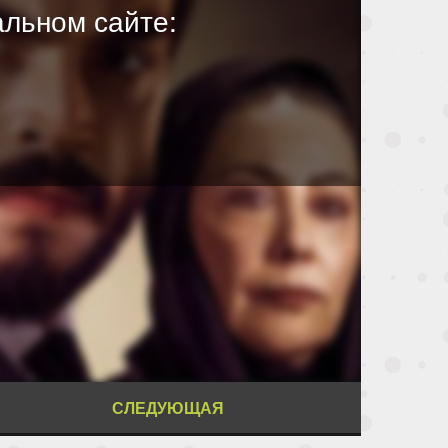
льном сайте:
СЛЕДУЮЩАЯ