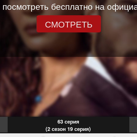
 посмотреть бесплатно на официа
СМОТРЕТЬ
63 серия
(2 сезон 19 серия)