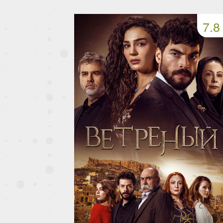
193 серия
194 серия
195 серия
7.8
197 серия
198 серия
199 серия
201 серия
202 серия
203 серия
205 серия
206 серия
207 серия
209 серия
210 серия
211 серия
213 серия
214 серия
215 серия
217 серия
218 серия
219 серия
221 серия
222 серия
223 серия
225 серия
226 серия
227 серия