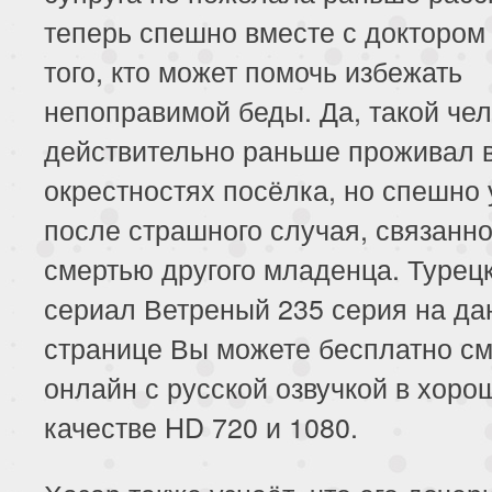
теперь спешно вместе с доктором
того, кто может помочь избежать
непоправимой беды. Да, такой че
действительно раньше проживал 
окрестностях посёлка, но спешно
после страшного случая, связанно
смертью другого младенца. Турец
сериал Ветреный 235 серия на да
странице Вы можете бесплатно см
онлайн с русской озвучкой в хоро
качестве HD 720 и 1080.