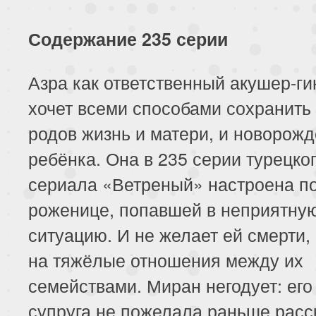
Содержание 235 серии
Азра как ответственный акушер-ги
хочет всеми способами сохранить
родов жизнь и матери, и новорожд
ребёнка. Она в 235 серии турецко
сериала «Ветреный» настроена п
роженице, попавшей в неприятну
ситуацию. И не желает ей смерти,
на тяжёлые отношения между их
семействами. Миран негодует: ег
супруга не пожелала раньше расск