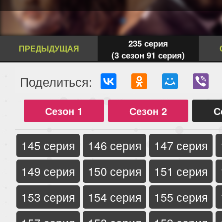
235 серия
ПРЕДЫДУЩАЯ
(3 сезон 91 серия)
Поделиться:
Сезон 1
Сезон 2
С
145 серия
146 серия
147 серия
149 серия
150 серия
151 серия
153 серия
154 серия
155 серия