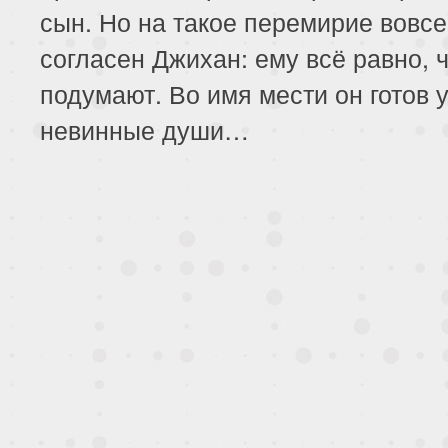
сын. Но на такое перемирие вовсе
согласен Джихан: ему всё равно, 
подумают. Во имя мести он готов у
невинные души…