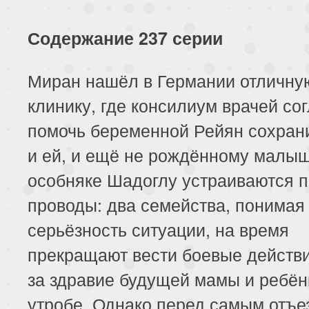
Содержание 237 серии
Миран нашёл в Германии отличну
клинику, где консилиум врачей со
помочь беременной Рейян сохран
и ей, и ещё не рождённому малыш
особняке Шадоглу устраиваются
проводы: два семейства, понимая
серьёзность ситуации, на время
прекращают вести боевые действи
за здравие будущей мамы и ребён
утробе. Однако перед самым отъе