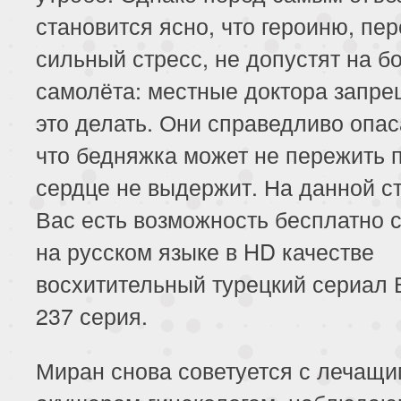
становится ясно, что героиню, п
сильный стресс, не допустят на б
самолёта: местные доктора запре
это делать. Они справедливо опас
что бедняжка может не пережить 
сердце не выдержит. На данной с
Вас есть возможность бесплатно 
на русском языке в HD качестве
восхитительный турецкий сериал
237 серия.
Миран снова советуется с лечащи