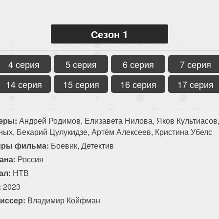
Сезон 1
4 серия
5 серия
6 серия
7 серия
14 серия
15 серия
16 серия
17 серия
еры:
Андрей Родимов, Елизавета Нилова, Яков Культиасов
ных, Бекарий Цулукидзе, Артём Алексеев, Кристина Убелс
ры фильма:
Боевик, Детектив
ана:
Россия
ал:
НТВ
:
2023
иссер:
Владимир Койфман