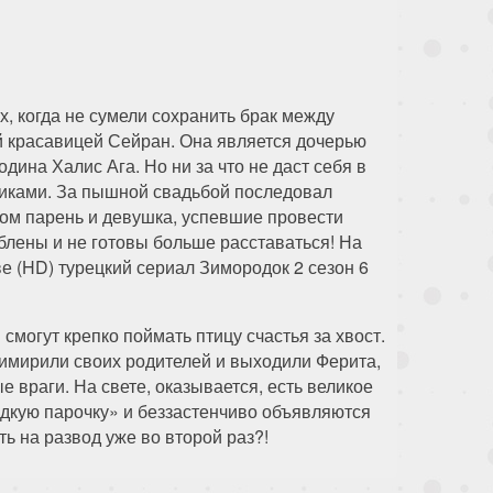
, когда не сумели сохранить брак между
 красавицей Сейран. Она является дочерью
одина Халис Ага. Но ни за что не даст себя в
никами. За пышной свадьбой последовал
отом парень и девушка, успевшие провести
блены и не готовы больше расставаться! На
е (HD) турецкий сериал Зимородок 2 сезон 6
могут крепко поймать птицу счастья за хвост.
римирили своих родителей и выходили Ферита,
е враги. На свете, оказывается, есть великое
дкую парочку» и беззастенчиво объявляются
ь на развод уже во второй раз?!