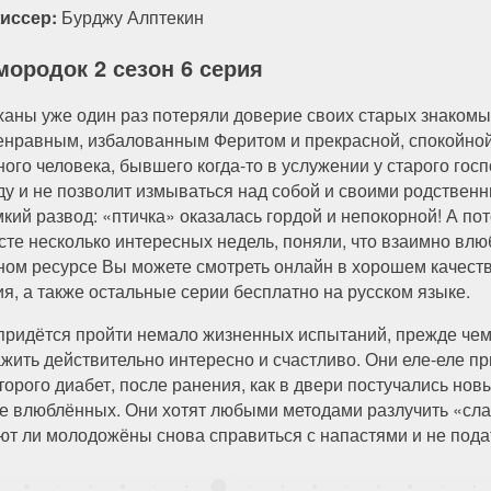
иссер:
Бурджу Алптекин
мородок 2 сезон 6 серия
ханы уже один раз потеряли доверие своих старых знакомых
енравным, избалованным Феритом и прекрасной, спокойной
ого человека, бывшего когда-то в услужении у старого госп
ду и не позволит измываться над собой и своими родствен
мкий развод: «птичка» оказалась гордой и непокорной! А п
сте несколько интересных недель, поняли, что взаимно влю
ном ресурсе Вы можете смотреть онлайн в хорошем качеств
ия, а также остальные серии бесплатно на русском языке.
придётся пройти немало жизненных испытаний, прежде чем с
ажить действительно интересно и счастливо. Они еле-еле п
торого диабет, после ранения, как в двери постучались новы
ье влюблённых. Они хотят любыми методами разлучить «сла
ют ли молодожёны снова справиться с напастями и не подат