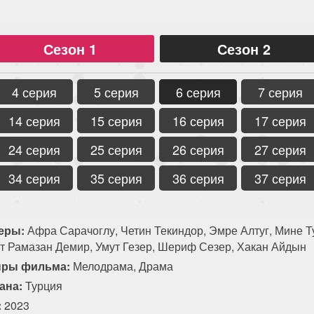
Сезон 1
Сезон 2
4 серия
5 серия
6 серия
7 серия
14 серия
15 серия
16 серия
17 серия
24 серия
25 серия
26 серия
27 серия
34 серия
35 серия
36 серия
37 серия
еры:
Афра Сарачоглу, Четин Текиндор, Эмре Алтуг, Мине Т
т Рамазан Демир, Умут Гезер, Шериф Сезер, Хакан Айдын
ры фильма:
Мелодрама, Драма
ана:
Турция
:
2023