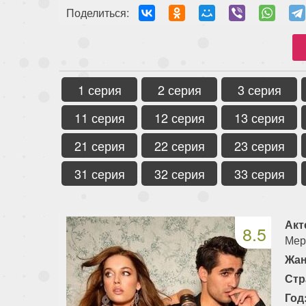
Поделиться:
1 серия
2 серия
3 серия
11 серия
12 серия
13 серия
21 серия
22 серия
23 серия
31 серия
32 серия
33 серия
Акт
8.5
Мер
Жан
Стр
Год