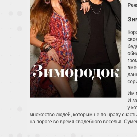
Реж
Зи
Кор
сво
бедн
оби
гро
вме
дан
сер
Им 
И з
у ко
множество людей, которым не по нраву счаст
на пороге во время свадебного веселья! Суме