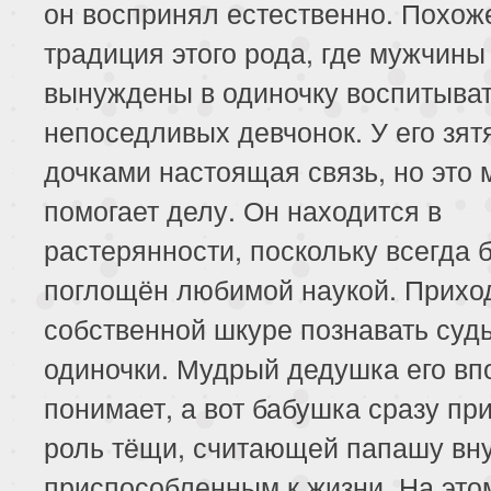
он воспринял естественно. Похоже
традиция этого рода, где мужчины
вынуждены в одиночку воспитыва
непоседливых девчонок. У его зят
дочками настоящая связь, но это 
помогает делу. Он находится в
растерянности, поскольку всегда 
поглощён любимой наукой. Прихо
собственной шкуре познавать судь
одиночки. Мудрый дедушка его вп
понимает, а вот бабушка сразу пр
роль тёщи, считающей папашу вну
приспособленным к жизни. На это