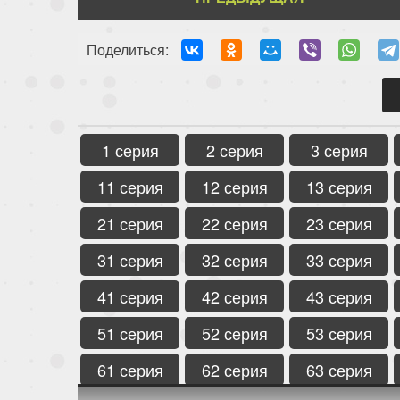
Поделиться:
1 серия
2 серия
3 серия
11 серия
12 серия
13 серия
21 серия
22 серия
23 серия
31 серия
32 серия
33 серия
41 серия
42 серия
43 серия
51 серия
52 серия
53 серия
61 серия
62 серия
63 серия