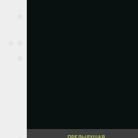
ПРЕДЫДУЩАЯ