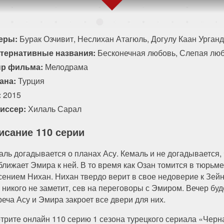
74 серия
75 серия
76 серия
77 серия
84 серия
85 серия
86 серия
87 серия
еры:
Бурак Озчивит, Неслихан Атагюль, Догулу Каан Урган
94 серия
95 серия
96 серия
97 серия
тернативные названия:
Бесконечная любовь, Слепая лю
104 серия
105 серия
106 серия
107 серия
р фильма:
Мелодрама
ана:
Турция
114 серия
:
2015
иссер:
Хилаль Сарал
исание 110 серии
аль догадывается о планах Асу. Кемаль и не догадывается,
ближает Эмира к ней. В то время как Озан томится в тюрьм
сением Нихан. Нихан твердо верит в свое недоверие к Зей
, никого не заметит, сев на переговоры с Эмиром. Вечер бу
реча Асу и Эмира закроет все двери для них.
трите онлайн 110 серию 1 сезона турецкого сериала «Черн