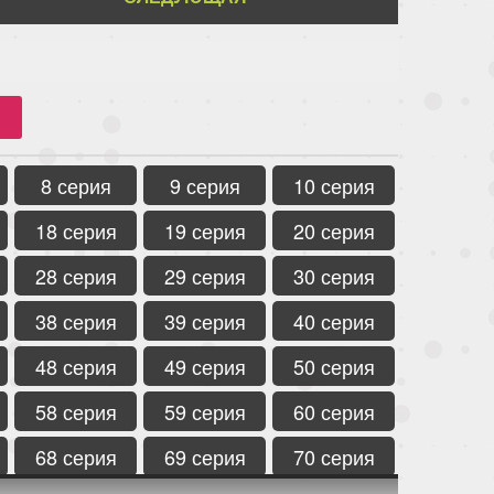
8 серия
9 серия
10 серия
18 серия
19 серия
20 серия
28 серия
29 серия
30 серия
38 серия
39 серия
40 серия
48 серия
49 серия
50 серия
58 серия
59 серия
60 серия
68 серия
69 серия
70 серия