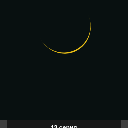
13 серия