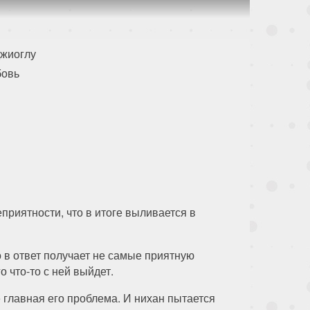
78 серия
79 серия
80 серия
88 серия
89 серия
90 серия
джиоглу
98 серия
99 серия
100 серия
бовь
108 серия
109 серия
110 серия
приятности, что в итоге выливается в
о в ответ получает не самые приятную
о что-то с ней выйдет.
е главная его проблема. И нихан пытается