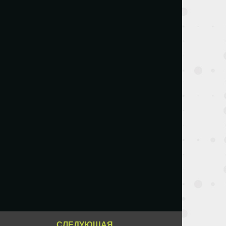
СЛЕДУЮЩАЯ