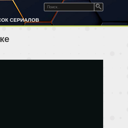
СОК СЕРИАЛОВ
ке