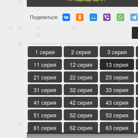
Поделиться:
1 серия
2 серия
3 серия
11 серия
12 серия
13 серия
21 серия
22 серия
23 серия
31 серия
32 серия
33 серия
41 серия
42 серия
43 серия
51 серия
52 серия
53 серия
61 серия
62 серия
63 серия