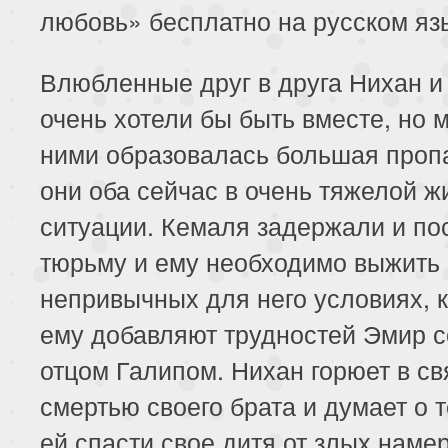
231 серия
232 серия
233 серия
любовь» бесплатно на русском яз
235 серия
236 серия
237 серия
Влюбленные друг в друга Нихан и
239 серия
240 серия
241 серия
очень хотели бы быть вместе, но 
ними образовалась большая проп
243 серия
244 серия
они оба сейчас в очень тяжелой ж
ситуации. Кемаля задержали и по
тюрьму и ему необходимо выжить 
непривычных для него условиях, к
ему добавляют трудностей Эмир с
отцом Галипом. Нихан горюет в св
смертью своего брата и думает о т
ей спасти свое дитя от злых наме