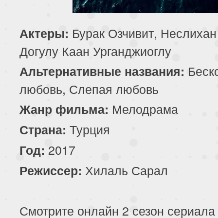
199 серия
200 серия
201 серия
Бурак Озчивит, Неслихан
Актеры:
203 серия
204 серия
205 серия
Догулу Каан Урганджиоглу
207 серия
208 серия
209 серия
Беск
Альтернативные названия:
любовь, Слепая любовь
211 серия
212 серия
213 серия
Мелодрама
Жанр фильма:
215 серия
216 серия
217 серия
Турция
Страна:
219 серия
220 серия
221 серия
2017
Год:
Хилаль Сарал
Режиссер:
223 серия
224 серия
225 серия
227 серия
228 серия
229 серия
Смотрите онлайн 2 сезон сериала