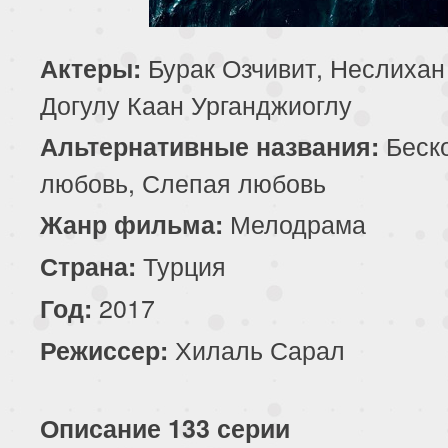
199 серия
200 серия
201 серия
Бурак Озчивит, Неслихан
Актеры:
203 серия
204 серия
205 серия
Догулу Каан Урганджиоглу
207 серия
208 серия
209 серия
Беск
Альтернативные названия:
любовь, Слепая любовь
211 серия
212 серия
213 серия
Мелодрама
Жанр фильма:
215 серия
216 серия
217 серия
Турция
Страна:
219 серия
220 серия
221 серия
2017
Год:
Хилаль Сарал
Режиссер:
223 серия
224 серия
225 серия
227 серия
228 серия
229 серия
Описание 133 серии