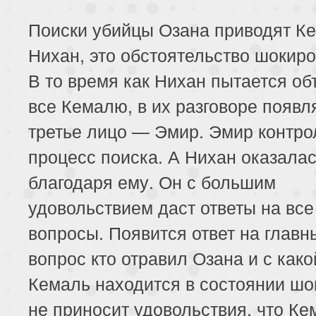
231 серия
232 серия
233 серия
Поиски убийцы Озана приводят Ке
235 серия
236 серия
237 серия
Нихан, это обстоятельство шокиро
239 серия
240 серия
241 серия
В то время как Нихан пытается об
все Кемалю, в их разговоре появл
243 серия
244 серия
третье лицо — Эмир. Эмир контр
процесс поиска. А Нихан оказалас
благодаря ему. Он с большим
удовольствием даст ответы на все
вопросы. Появится ответ на главн
вопрос кто отравил Озана и с како
Кемаль находится в состоянии шо
не приносит удовольствия, что Ке