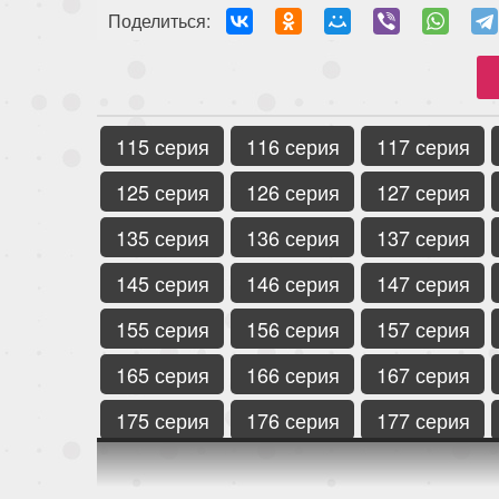
Поделиться:
115 серия
116 серия
117 серия
125 серия
126 серия
127 серия
135 серия
136 серия
137 серия
145 серия
146 серия
147 серия
155 серия
156 серия
157 серия
165 серия
166 серия
167 серия
175 серия
176 серия
177 серия
185 серия
186 серия
187 серия