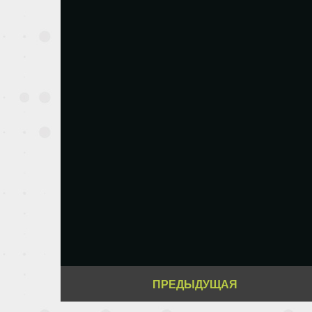
ПРЕДЫДУЩАЯ