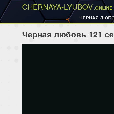
CHERNAYA-LYUBOV
.ONLINE
ЧЕРНАЯ ЛЮБ
Черная любовь 121 се