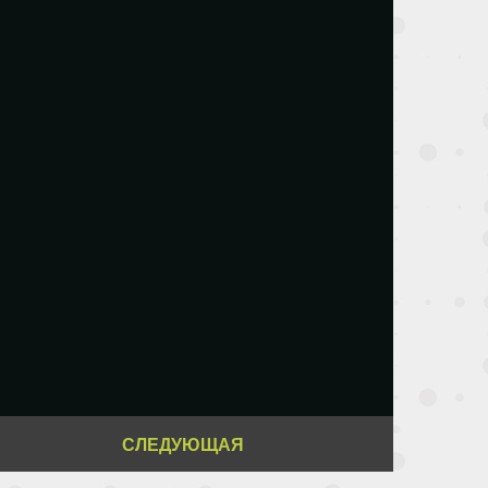
СЛЕДУЮЩАЯ