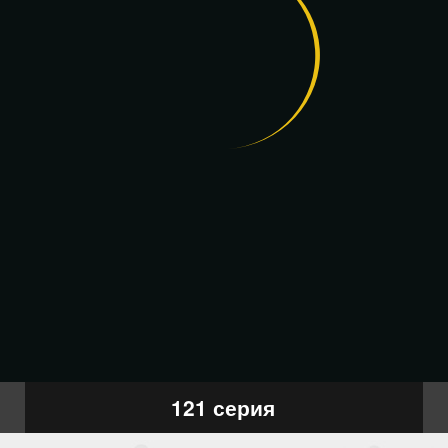
121 серия