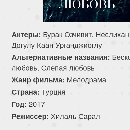
195 серия
196 серия
197 серия
199 серия
200 серия
201 серия
Бурак Озчивит, Неслихан
Актеры:
203 серия
204 серия
205 серия
Догулу Каан Урганджиоглу
207 серия
208 серия
209 серия
Беск
Альтернативные названия:
любовь, Слепая любовь
211 серия
212 серия
213 серия
Мелодрама
Жанр фильма:
215 серия
216 серия
217 серия
Турция
Страна:
219 серия
220 серия
221 серия
2017
Год:
Хилаль Сарал
Режиссер:
223 серия
224 серия
225 серия