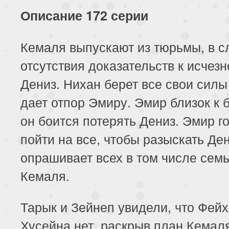
227 серия
228 серия
229 серия
Описание 172 серии
231 серия
232 серия
233 серия
Кемаля выпускают из тюрьмы, в с
235 серия
236 серия
237 серия
отсутствия доказательств к исчез
239 серия
240 серия
241 серия
Дениз. Нихан берет все свои силы 
дает отпор Эмиру. Эмир близок к 
243 серия
244 серия
он боится потерять Дениз. Эмир г
пойти на все, чтобы разыскать Ден
опрашивает всех в том числе сем
Кемаля.
Тарык и Зейнеп увидели, что Фей
Хусейна нет, раскрыв план Кемал