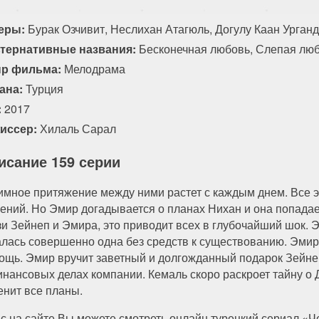
198 серия
199 серия
200 серия
201 серия
еры:
Бурак Озчивит, Неслихан Атагюль, Догулу Каан Урган
208 серия
209 серия
210 серия
211 серия
тернативные названия:
Бесконечная любовь, Слепая лю
218 серия
219 серия
220 серия
221 серия
р фильма:
Мелодрама
ана:
Турция
228 серия
229 серия
230 серия
231 серия
:
2017
238 серия
239 серия
240 серия
241 серия
иссер:
Хилаль Сарал
исание 159 серии
имное притяжение между ними растет с каждым днем. Все э
ений. Но Эмир догадывается о планах Нихан и она попадает
зи Зейнеп и Эмира, это приводит всех в глубочайший шок. 
алась совершенно одна без средств к существованию. Эмир
ощь. Эмир вручит заветный и долгожданный подарок Зейнеп
инансовых делах компании. Кемаль скоро раскроет тайну о Д
енит все планы.
ас на сайте Вы можете смотреть онлайн турецкий сериал «Ч