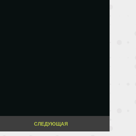
СЛЕДУЮЩАЯ