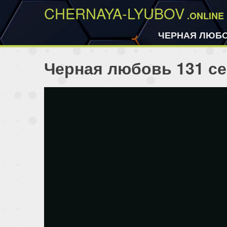
CHERNAYA-LYUBOV
.ONLINE
ЧЕРНАЯ ЛЮБ
Черная любовь 131 се