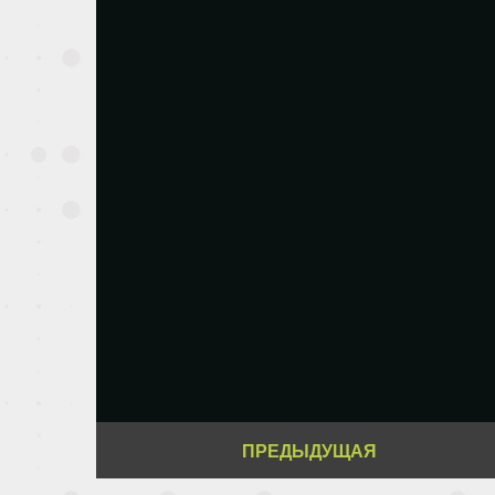
ПРЕДЫДУЩАЯ