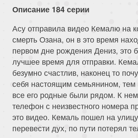
227 серия
228 серия
229 серия
Описание 184 серии
231 серия
232 серия
233 серия
Асу отправила видео Кемалю на к
235 серия
236 серия
237 серия
смерть Озана, он в это время нах
239 серия
240 серия
241 серия
первом дне рождения Дениз, это 
лучшее время для отправки. Кема
243 серия
244 серия
безумно счастлив, наконец то поч
себя настоящим семьянином, тем
все его родные были рядом. К нем
телефон с неизвестного номера 
это видео. Кемаль пошел на улиц
перевести дух, по пути потерял т