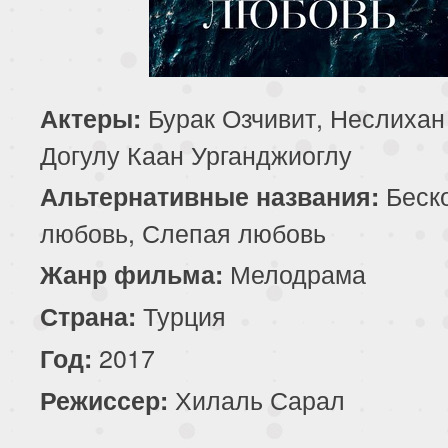
195 серия
196 серия
197 серия
199 серия
200 серия
201 серия
Бурак Озчивит, Неслихан
Актеры:
203 серия
204 серия
205 серия
Догулу Каан Урганджиоглу
207 серия
208 серия
209 серия
Беск
Альтернативные названия:
любовь, Слепая любовь
211 серия
212 серия
213 серия
Мелодрама
Жанр фильма:
215 серия
216 серия
217 серия
Турция
Страна:
219 серия
220 серия
221 серия
2017
Год:
Хилаль Сарал
Режиссер:
223 серия
224 серия
225 серия