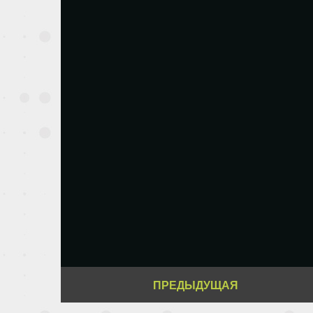
ПРЕДЫДУЩАЯ