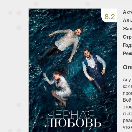
195 серия
196 серия
197 серия
Акт
8.2
205 серия
206 серия
207 серия
Аль
215 серия
216 серия
217 серия
Жан
Стр
225 серия
226 серия
227 серия
Год
235 серия
236 серия
237 серия
Реж
Оп
Асу
как
про
Вой
это
сыг
реа
что