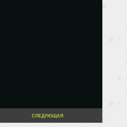
СЛЕДУЮЩАЯ