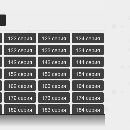
122 серия
123 серия
124 серия
132 серия
133 серия
134 серия
142 серия
143 серия
144 серия
152 серия
153 серия
154 серия
162 серия
163 серия
164 серия
172 серия
173 серия
174 серия
182 серия
183 серия
184 серия
192 серия
193 серия
194 серия