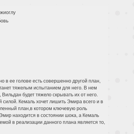
202 серия
203 серия
204 серия
джиоглу
212 серия
213 серия
214 серия
бовь
222 серия
223 серия
224 серия
232 серия
233 серия
234 серия
242 серия
243 серия
244 серия
о в ее голове есть совершенно другой план,
станет тяжелым испытанием для него. В нем
Вильдан будет тяжело скрывать их от него.
силой. Кемаль хочет лишить Эмира всего и в
деленный план,в котором ключевую роль
Эмир находится в состоянии шока, а Кемаль
емой в реализации данного плана является то,