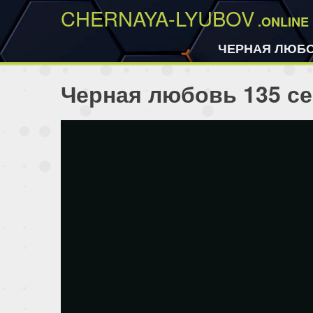
CHERNAYA-LYUBOV
.ONLINE
ЧЕРНАЯ ЛЮБ
Черная любовь 135 се