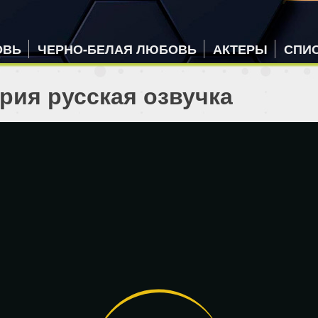
ОВЬ
ЧЕРНО-БЕЛАЯ ЛЮБОВЬ
АКТЕРЫ
СПИ
рия русская озвучка