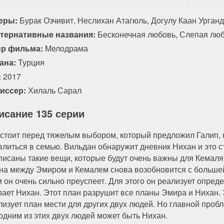
198 серия
199 серия
200 серия
201 серия
еры:
Бурак Озчивит, Неслихан Атагюль, Догулу Каан Урган
208 серия
209 серия
210 серия
211 серия
тернативные названия:
Бесконечная любовь, Слепая лю
218 серия
219 серия
220 серия
221 серия
р фильма:
Мелодрама
ана:
Турция
228 серия
229 серия
230 серия
231 серия
:
2017
238 серия
239 серия
240 серия
241 серия
иссер:
Хилаль Сарал
исание 135 серии
 стоит перед тяжелым выбором, который предложил Галип, н
 влиться в семью. Вильдан обнаружит дневник Нихан и это 
писаны такие вещи, которые будут очень важны для Кемаля, 
на между Эмиром и Кемалем снова возобновится с большей 
м он очень сильно преуспеет. Для этого он реализует опре
рает Нихан. Этот план разрушит все планы Эмира и Нихан. 
лизует план мести для других двух людей. Но главной пробл
 одним из этих двух людей может быть Нихан.