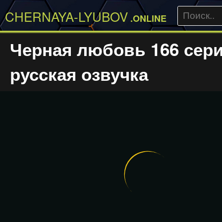
CHERNAYA-LYUBOV
.ONLINE
Черная любовь 166 сер
русская озвучка