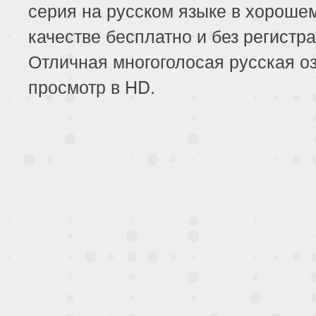
серия на русском языке в хороше
качестве бесплатно и без регистра
Отличная многоголосая русская оз
просмотр в HD.