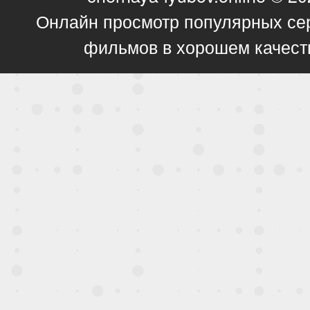
Онлайн просмотр популярных се
фильмов в хорошем качест