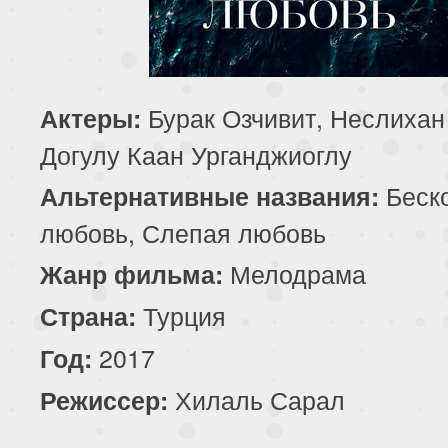
195 серия
196 серия
197 серия
199 серия
200 серия
201 серия
Бурак Озчивит, Неслихан
Актеры:
203 серия
204 серия
205 серия
Догулу Каан Урганджиоглу
207 серия
208 серия
209 серия
Беск
Альтернативные названия:
любовь, Слепая любовь
211 серия
212 серия
213 серия
Мелодрама
Жанр фильма:
215 серия
216 серия
217 серия
Турция
Страна:
219 серия
220 серия
221 серия
2017
Год:
Хилаль Сарал
Режиссер:
223 серия
224 серия
225 серия