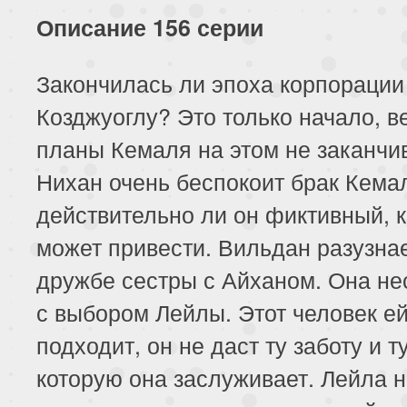
227 серия
228 серия
229 серия
Описание 156 серии
231 серия
232 серия
233 серия
Закончилась ли эпоха корпорации
235 серия
236 серия
237 серия
Козджуоглу? Это только начало, в
239 серия
240 серия
241 серия
планы Кемаля на этом не заканчи
Нихан очень беспокоит брак Кемал
243 серия
244 серия
действительно ли он фиктивный, к
может привести. Вильдан разузнае
дружбе сестры с Айханом. Она не
с выбором Лейлы. Этот человек ей
подходит, он не даст ту заботу и т
которую она заслуживает. Лейла 