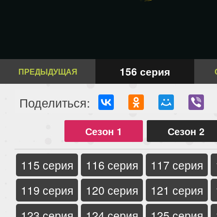
156 серия
ПРЕДЫДУЩАЯ
Поделиться:
Сезон 1
Сезон 2
115 серия
116 серия
117 серия
119 серия
120 серия
121 серия
123 серия
124 серия
125 серия