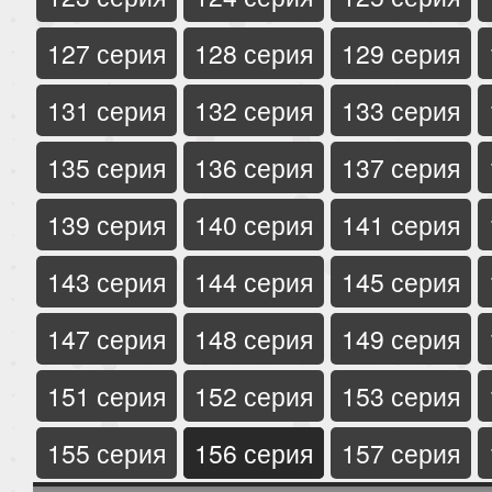
127 серия
128 серия
129 серия
131 серия
132 серия
133 серия
135 серия
136 серия
137 серия
139 серия
140 серия
141 серия
143 серия
144 серия
145 серия
147 серия
148 серия
149 серия
151 серия
152 серия
153 серия
155 серия
156 серия
157 серия