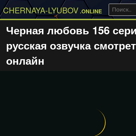
CHERNAYA-LYUBOV
.ONLINE
Черная любовь 156 сер
русская озвучка смотре
онлайн