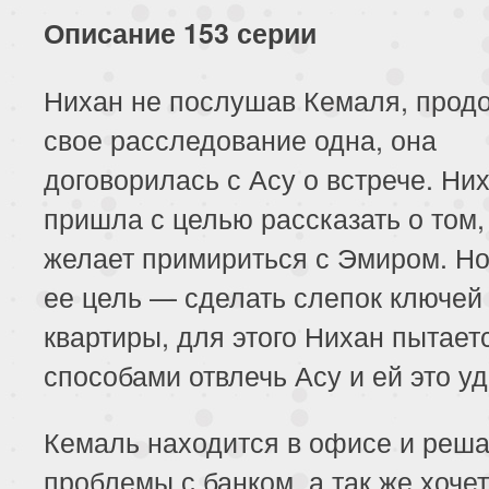
227 серия
228 серия
229 серия
Описание 153 серии
231 серия
232 серия
233 серия
Нихан не послушав Кемаля, прод
235 серия
236 серия
237 серия
свое расследование одна, она
239 серия
240 серия
241 серия
договорилась с Асу о встрече. Ни
пришла с целью рассказать о том,
243 серия
244 серия
желает примириться с Эмиром. Но
ее цель — сделать слепок ключей 
квартиры, для этого Нихан пытает
способами отвлечь Асу и ей это уд
Кемаль находится в офисе и реша
проблемы с банком, а так же хочет