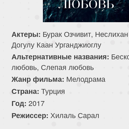
195 серия
196 серия
197 серия
199 серия
200 серия
201 серия
Бурак Озчивит, Неслихан
Актеры:
203 серия
204 серия
205 серия
Догулу Каан Урганджиоглу
207 серия
208 серия
209 серия
Беск
Альтернативные названия:
любовь, Слепая любовь
211 серия
212 серия
213 серия
Мелодрама
Жанр фильма:
215 серия
216 серия
217 серия
Турция
Страна:
219 серия
220 серия
221 серия
2017
Год:
Хилаль Сарал
Режиссер:
223 серия
224 серия
225 серия