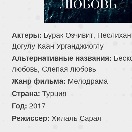
195 серия
196 серия
197 серия
199 серия
200 серия
201 серия
Бурак Озчивит, Неслихан
Актеры:
203 серия
204 серия
205 серия
Догулу Каан Урганджиоглу
207 серия
208 серия
209 серия
Беск
Альтернативные названия:
любовь, Слепая любовь
211 серия
212 серия
213 серия
Мелодрама
Жанр фильма:
215 серия
216 серия
217 серия
Турция
Страна:
219 серия
220 серия
221 серия
2017
Год:
Хилаль Сарал
Режиссер:
223 серия
224 серия
225 серия