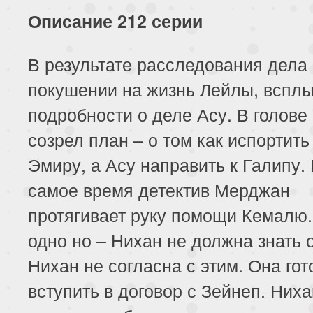
227 серия
228 серия
229 серия
Описание 212 серии
231 серия
232 серия
233 серия
В результате расследования дела
235 серия
236 серия
237 серия
покушении на жизнь Лейлы, вспл
239 серия
240 серия
241 серия
подробности о деле Асу. В голове
созрел план – о том как испортить
243 серия
244 серия
Эмиру, а Асу направить к Галипу. 
самое время детектив Мерджан
протягивает руку помощи Кемалю.
одно но – Нихан не должна знать о
Нихан не согласна с этим. Она гот
вступить в договор с Зейнеп. Ниха