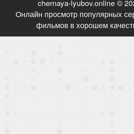
chernaya-lyubov.online © 2
Онлайн просмотр популярных се
фильмов в хорошем качест