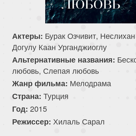
81 серия
82 серия
83 серия
85 серия
86 серия
87 серия
Бурак Озчивит, Неслихан
Актеры:
89 серия
90 серия
91 серия
Догулу Каан Урганджиоглу
93 серия
94 серия
95 серия
Беск
Альтернативные названия:
любовь, Слепая любовь
97 серия
98 серия
99 серия
Мелодрама
Жанр фильма:
101 серия
102 серия
103 серия
Турция
Страна:
105 серия
106 серия
107 серия
2015
Год:
Хилаль Сарал
Режиссер:
109 серия
110 серия
111 серия