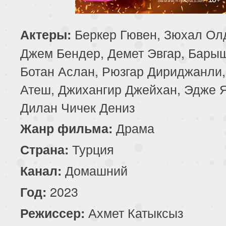
85 серия
86 серия
87 серия
Беркер Гювен, Зюхал Ол
Актеры:
89 серия
90 серия
Джем Бендер, Демет Эвгар, Бары
Ботан Аслан, Рюзгар Дириджанли,
Атеш, Джихангир Джейхан, Эдже 
Дилан Чичек Дениз
Драма
Жанр фильма:
Турция
Страна:
Домашний
Канал:
2023
Год:
Ахмет Катыксыз
Режиссер: