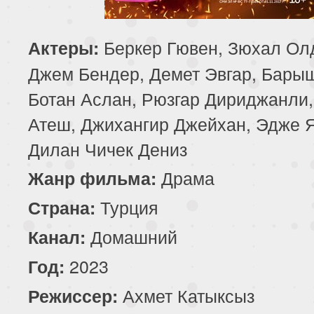
85 серия
86 серия
87 серия
Беркер Гювен, Зюхал Ол
Актеры:
89 серия
90 серия
Джем Бендер, Демет Эвгар, Бары
Ботан Аслан, Рюзгар Дириджанли,
Атеш, Джихангир Джейхан, Эдже 
Дилан Чичек Дениз
Драма
Жанр фильма:
Турция
Страна:
Домашний
Канал:
2023
Год:
Ахмет Катыксыз
Режиссер: