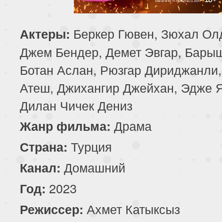
85 серия
86 серия
87 серия
Беркер Гювен, Зюхал Ол
Актеры:
89 серия
90 серия
Джем Бендер, Демет Эвгар, Бары
Ботан Аслан, Рюзгар Дириджанли,
Атеш, Джихангир Джейхан, Эдже 
Дилан Чичек Дениз
Драма
Жанр фильма:
Турция
Страна:
Домашний
Канал:
2023
Год:
Ахмет Катыксыз
Режиссер: