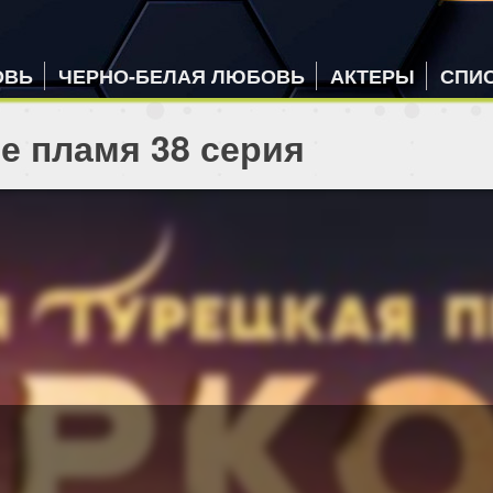
ОВЬ
ЧЕРНО-БЕЛАЯ ЛЮБОВЬ
АКТЕРЫ
СПИ
е пламя 38 серия