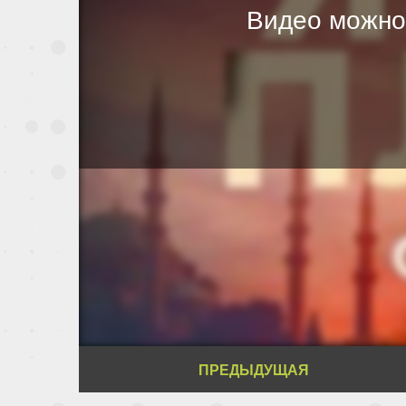
Видео можно
ПРЕДЫДУЩАЯ