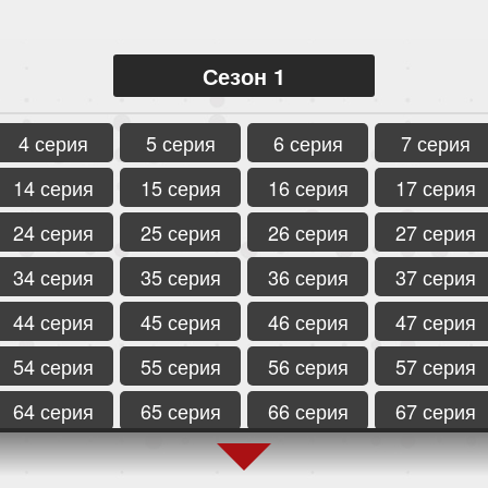
Сезон 1
4 серия
5 серия
6 серия
7 серия
14 серия
15 серия
16 серия
17 серия
24 серия
25 серия
26 серия
27 серия
34 серия
35 серия
36 серия
37 серия
44 серия
45 серия
46 серия
47 серия
54 серия
55 серия
56 серия
57 серия
64 серия
65 серия
66 серия
67 серия
74 серия
75 серия
76 серия
77 серия