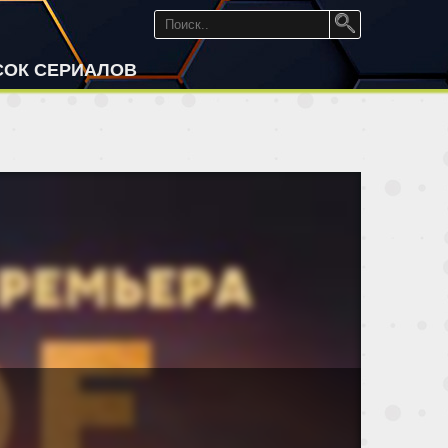
СОК СЕРИАЛОВ