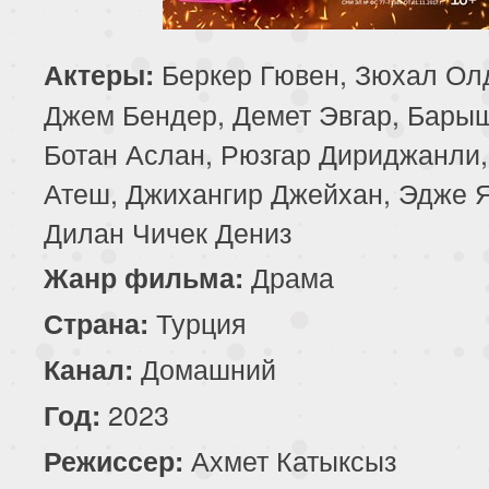
85 серия
86 серия
87 серия
Беркер Гювен, Зюхал Ол
Актеры:
89 серия
90 серия
Джем Бендер, Демет Эвгар, Бары
Ботан Аслан, Рюзгар Дириджанли,
Атеш, Джихангир Джейхан, Эдже 
Дилан Чичек Дениз
Драма
Жанр фильма:
Турция
Страна:
Домашний
Канал:
2023
Год:
Ахмет Катыксыз
Режиссер: